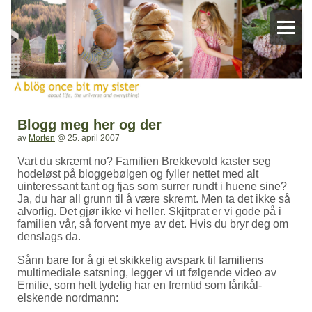
Blogg meg her og der
av
Morten
@
25. april 2007
Vart du skræmt no? Familien Brekkevold kaster seg
hodeløst på bloggebølgen og fyller nettet med alt
uinteressant tant og fjas som surrer rundt i huene sine?
Ja, du har all grunn til å være skremt. Men ta det ikke så
alvorlig. Det gjør ikke vi heller. Skjitprat er vi gode på i
familien vår, så forvent mye av det. Hvis du bryr deg om
denslags da.
Sånn bare for å gi et skikkelig avspark til familiens
multimediale satsning, legger vi ut følgende video av
Emilie, som helt tydelig har en fremtid som fårikål-
elskende nordmann: