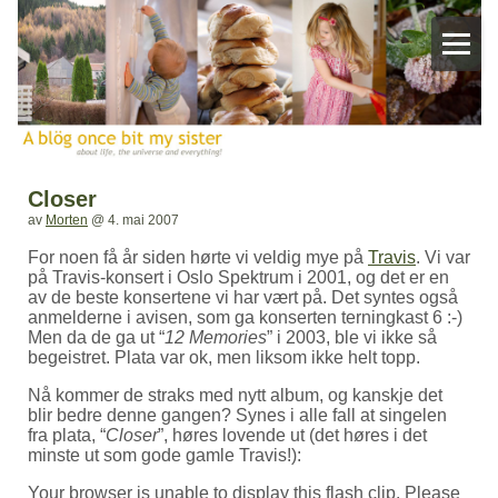
Closer
av
Morten
@
4. mai 2007
For noen få år siden hørte vi veldig mye på
Travis
. Vi var
på Travis-konsert i Oslo Spektrum i 2001, og det er en
av de beste konsertene vi har vært på. Det syntes også
anmelderne i avisen, som ga konserten terningkast 6 :-)
Men da de ga ut “
12 Memories
” i 2003, ble vi ikke så
begeistret. Plata var ok, men liksom ikke helt topp.
Nå kommer de straks med nytt album, og kanskje det
blir bedre denne gangen? Synes i alle fall at singelen
fra plata, “
Closer
”, høres lovende ut (det høres i det
minste ut som gode gamle Travis!):
Your browser is unable to display this flash clip. Please