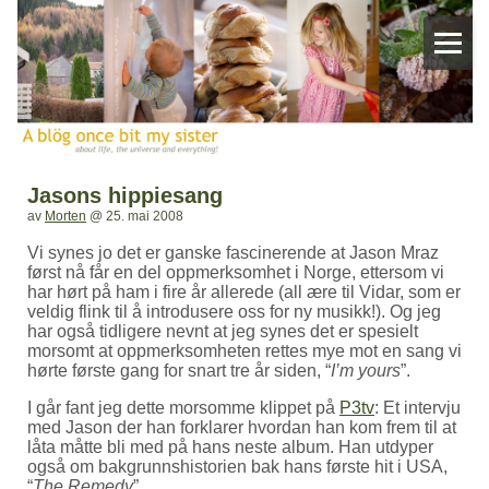
Jasons hippiesang
av
Morten
@
25. mai 2008
Vi synes jo det er ganske fascinerende at Jason Mraz
først nå får en del oppmerksomhet i Norge, ettersom vi
har hørt på ham i fire år allerede (all ære til Vidar, som er
veldig flink til å introdusere oss for ny musikk!). Og jeg
har også tidligere nevnt at jeg synes det er spesielt
morsomt at oppmerksomheten rettes mye mot en sang vi
hørte første gang for snart tre år siden, “
I’m yours
”.
I går fant jeg dette morsomme klippet på
P3tv
: Et intervju
med Jason der han forklarer hvordan han kom frem til at
låta måtte bli med på hans neste album. Han utdyper
også om bakgrunnshistorien bak hans første hit i USA,
“
The Remedy
”.