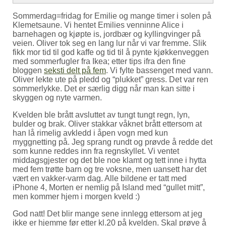
Sommerdag=fridag for Emilie og mange timer i solen på
Klemetsaune. Vi hentet Emilies venninne Alice i
barnehagen og kjøpte is, jordbær og kyllingvinger på
veien. Oliver tok seg en lang lur når vi var fremme. Slik
fikk mor tid til god kaffe og tid til å pynte kjøkkenveggen
med sommerfugler fra Ikea; etter tips ifra den fine
bloggen
seksti delt på fem
. Vi fylte bassenget med vann.
Oliver lekte ute på pledd og “plukket” gress. Det var ren
sommerlykke. Det er særlig digg når man kan sitte i
skyggen og nyte varmen.
Kvelden ble brått avsluttet av tungt tungt regn, lyn,
bulder og brak. Oliver stakkar våknet brått ettersom at
han lå rimelig avkledd i åpen vogn med kun
myggnetting på. Jeg sprang rundt og prøvde å redde det
som kunne reddes inn fra regnskyllet. Vi ventet
middagsgjester og det ble noe klamt og tett inne i hytta
med fem trøtte barn og tre voksne, men uansett har det
vært en vakker-varm dag. Alle bildene er tatt med
iPhone 4, Morten er nemlig på Island med “gullet mitt”,
men kommer hjem i morgen kveld :)
God natt! Det blir mange sene innlegg ettersom at jeg
ikke er hjemme før etter kl.20 på kvelden. Skal prøve å