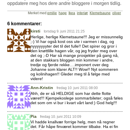
oppdatere meg hos dere andre bloggere i morgen tidlig.
Merket med:
emilie
hage
Ikea
interiør
Klemetsaune
oliver
6 kommentarer:
kirsti
torsdag 9. juni 2011 21:25
Herlige, herlige Klemetsaune!!! Jeg er missunnelig
;-) Vi har også kost oss ute i varmen i dag, og
nyyyyyyyter det til det fulle!! Det spirer og gror i
den knøttlille hagen vår, og jeg fryder meg over
det og ;-D Har så mange prosjekter på gang nå,
at den stakkars bloggen min kommer i andre,
tredje og fjerde rekke….imponert over deg
Johanne som klarer ALT!! Wow!! Nyt sommeren
og kolinihagen!! Gleder meg til å følge med
videre!
Ann-Kristin
fredag 10. juni 2011 08:00
Ahh, de er så HELDIGE som har dette flotte
været!!! Kjempekoslege sommarbileter; også føles
det som om vi bur i kvart vårt land:) God helg!!!
Pia
fredag 10. juni 2011 10:09
Vi hadde knallvær forrige helg, men nå regner
det. Får håpe finværet kommer tilbake. Ha ei fin