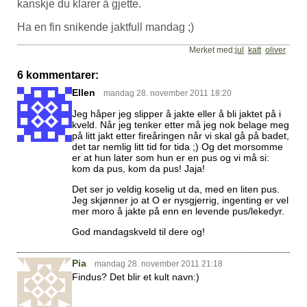
kanskje du klarer å gjette.
Ha en fin snikende jaktfull mandag ;)
Merket med:
jul
katt
oliver
6 kommentarer:
Ellen
mandag 28. november 2011 18:20
Jeg håper jeg slipper å jakte eller å bli jaktet på i
kveld. Når jeg tenker etter må jeg nok belage meg
på litt jakt etter fireåringen når vi skal gå på badet,
det tar nemlig litt tid for tida ;) Og det morsomme
er at hun later som hun er en pus og vi må si:
kom da pus, kom da pus! Jaja!
Det ser jo veldig koselig ut da, med en liten pus.
Jeg skjønner jo at O er nysgjerrig, ingenting er vel
mer moro å jakte på enn en levende pus/lekedyr.
God mandagskveld til dere og!
Pia
mandag 28. november 2011 21:18
Findus? Det blir et kult navn:)