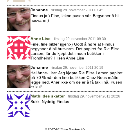
Johanne
tirsdag 29. november 2011 07:45
Findus ja:) Fine, lekne pusen vår. Begynner å bli
husvarm:)
Anne Lise
tirsdag 29. november 2011 09:30
Fine, fine bilder igjen:-) Godt å høre at Findus
begynner å bli husvarm. Det papiret fra Rie Elise
Larsen, får du kjøpt det i noen butikker i
Trondheim? Hilsen Anne Lise
Johanne
tirsdag 29. november 2011 20:19
Hei Anne-Lise: Jeg kjøpte Rie Elise Larsen papiret
på 70 % når den fine butikken Chez Nous måtte
legge ned. Aner ikke om de er å få tak i nå. Pusen
er kul!
Mathildes skatter
tirsdag 29. november 2011 20:26
Sukk! Nydelig Findus.
© 2007-2013 the Brekkevolds