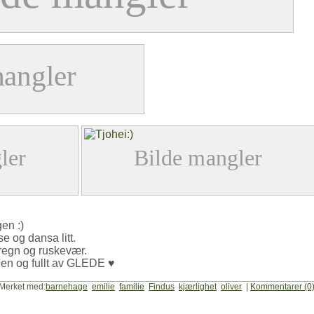
en :)
e og dansa litt.
 regn og ruskevær.
jen og fullt av GLEDE ♥
erket med:
barnehage
emilie
familie
Findus
kjærlighet
oliver
|
Kommentarer (0