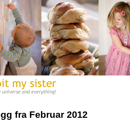
A blög once bit my sister
egg fra Februar 2012