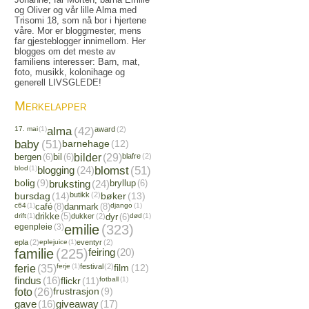
og Oliver og vår lille Alma med
Trisomi 18, som nå bor i hjertene
våre. Mor er bloggmester, mens
far gjesteblogger innimellom. Her
blogges om det meste av
familiens interesser: Barn, mat,
foto, musikk, kolonihage og
generell LIVSGLEDE!
Merkelapper
17. mai
(1)
alma
(42)
award
(2)
baby
(51)
barnehage
(12)
bergen
(6)
bil
(6)
bilder
(29)
blafre
(2)
blod
(1)
blogging
(24)
blomst
(51)
bolig
(9)
bruksting
(24)
bryllup
(6)
bursdag
(14)
butikk
(2)
bøker
(13)
c64
(1)
café
(8)
danmark
(8)
django
(1)
drift
(1)
drikke
(5)
dukker
(2)
dyr
(6)
død
(1)
egenpleie
(3)
emilie
(323)
epla
(2)
eplejuice
(1)
eventyr
(2)
familie
(225)
feiring
(20)
ferie
(35)
ferje
(1)
festival
(2)
film
(12)
findus
(16)
flickr
(11)
fotball
(1)
foto
(26)
frustrasjon
(9)
gave
(16)
giveaway
(17)