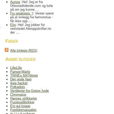
Aurora
: Hei! Jeg er fra
Ottestadtidende.com og lurte
på om jeg kunne …
Fru pigalopps :)
: Venter spent
på et innlegg fra farmorstua -
får ikke opp …
Elin
: Hei! Jeg jobber for
)
nettstedet Alleoppskrifter.no
der …
Føder
Alle innlegg (RSS)
Andre blögger
LilleLille
Panser-Marte
TRINEs MATblogg
Den gode feen
Ikea hacker
Polkadots
Skriblerier fra Gretes hode
Chromasia
Hannes strikkerier
Puslespillbrikker
Ein gul knapp
Foreldremanualen
m.i.l.c.h.schaum