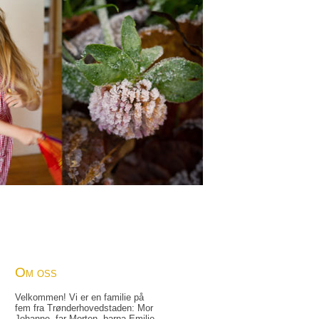
Om oss
Velkommen! Vi er en familie på
fem fra Trønder­hovedstaden: Mor
Johanne, far Morten, barna Emilie