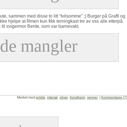
ute, sammen med disse to litt “tvilsomme” ;) Burger på Graffi og
kke hjelpe at filmen kun fikk terningkast tre av oss alle etterpå.
 til svigermor Bente, som var barnevakt.
Merket med:
emilie
interiør
oliver
trondheim
venner
|
Kommentarer (7