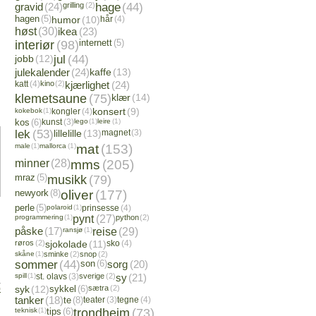
gravid
(24)
grilling
(2)
hage
(44)
hagen
(5)
humor
(10)
hår
(4)
høst
(30)
ikea
(23)
interiør
(98)
internett
(5)
jobb
(12)
jul
(44)
julekalender
(24)
kaffe
(13)
katt
(4)
kino
(2)
kjærlighet
(24)
klemetsaune
(75)
klær
(14)
kokebok
(1)
kongler
(4)
konsert
(9)
kos
(6)
kunst
(3)
lego
(1)
leire
(1)
lek
(53)
lillelille
(13)
magnet
(3)
male
(1)
mallorca
(1)
mat
(153)
minner
(28)
mms
(205)
mraz
(5)
musikk
(79)
newyork
(8)
oliver
(177)
perle
(5)
polaroid
(1)
prinsesse
(4)
programmering
(1)
pynt
(27)
python
(2)
påske
(17)
ransjø
(1)
reise
(29)
røros
(2)
sjokolade
(11)
sko
(4)
skåne
(1)
sminke
(2)
snop
(2)
sommer
(44)
son
(6)
sorg
(20)
spill
(1)
st. olavs
(3)
sverige
(2)
sy
(21)
syk
(12)
sykkel
(6)
sætra
(2)
)
tanker
(18)
te
(8)
teater
(3)
tegne
(4)
teknisk
(1)
tips
(6)
trondheim
(73)