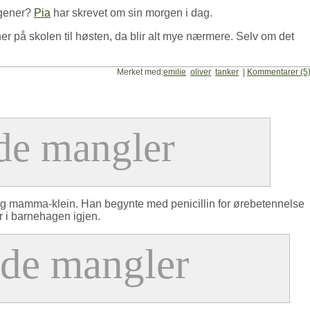
rgener?
Pia
har skrevet om sin morgen i dag.
ner på skolen til høsten, da blir alt mye nærmere. Selv om det
Merket med:
emilie
oliver
tanker
|
Kommentarer (5
e og mamma-klein. Han begynte med penicillin for ørebetennelse
r i barnehagen igjen.