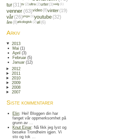
tur
(31)
tv
(2)
ultra
(2)
urter
(3)
valg
(1)
venner
(63)
video
(8)
vinter
(19)
vår
(26)
yoga
(1)
youtube
(32)
åre
(8)
økologisk
(2)
øl
(6)
Arkiv
2013
Mai
(1)
April
(3)
Februar
(5)
Januar
(12)
2012
2011
2010
2009
2008
2007
Siste kommentarer
Elin
: Hei! Bloggen din har
fanget vår oppmerksomhet på
grunn av …
Knut Einar
: Nå fikk jeg lyst og
besøke Trondheim igjen. Vi
sto og tok …