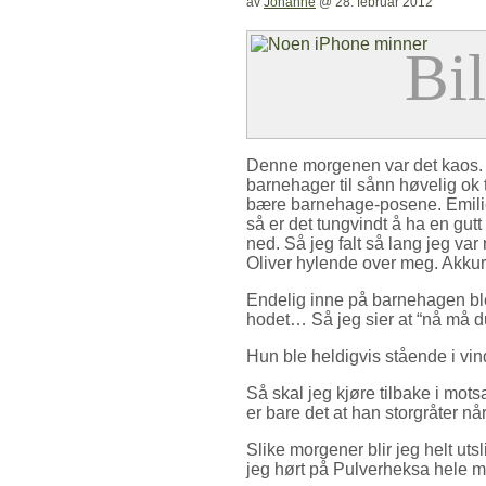
av
Johanne
@
28. februar 2012
Denne morgenen var det kaos. Je
barnehager til sånn høvelig ok 
bære barnehage-posene. Emilie h
så er det tungvindt å ha en gutt
ned. Så jeg falt så lang jeg va
Oliver hylende over meg. Akkura
Endelig inne på barnehagen ble 
hodet… Så jeg sier at “nå må du 
Hun ble heldigvis stående i vindue
Så skal jeg kjøre tilbake i mots
er bare det at han storgråter når
Slike morgener blir jeg helt utsl
jeg hørt på Pulverheksa hele m