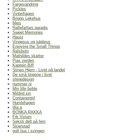
Fargevandring
Pickles
Vinterhagen
Briggs Lekehus
Meis
Ralfefarfars paradis
Sweet Memories
Haust
Vingesus og julebrus
Enjoying the Small Things
Rafsbotn
Mathildes skatter
Pias verden
Kaptein Biff
Stines Hjem - Livet på landet
De små tingene i livet
shinedesign
nummer ni
Min lille boble
Mildrid sin
Containergirl
Humlehagen
lilla a
BONKA RAKKA
Frk.Virrum
Seksti delt på fem
Skjerstad
gult hus i svingen