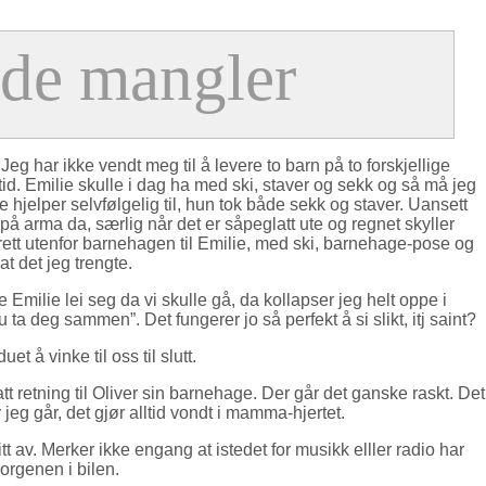
g har ikke vendt meg til å levere to barn på to forskjellige
tid. Emilie skulle i dag ha med ski, staver og sekk og så må jeg
jelper selvfølgelig til, hun tok både sekk og staver. Uansett
 på arma da, særlig når det er såpeglatt ute og regnet skyller
r rett utenfor barnehagen til Emilie, med ski, barnehage-pose og
t det jeg trengte.
Emilie lei seg da vi skulle gå, da kollapser jeg helt oppe i
ta deg sammen”. Det fungerer jo så perfekt å si slikt, itj saint?
t å vinke til oss til slutt.
att retning til Oliver sin barnehage. Der går det ganske raskt. Det
 jeg går, det gjør alltid vondt i mamma-hjertet.
itt av. Merker ikke engang at istedet for musikk elller radio har
orgenen i bilen.