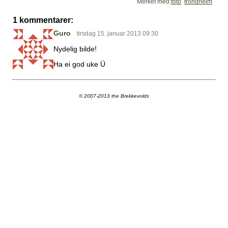
Merket med:
foto
trondheim
1 kommentarer:
Guro
tirsdag 15. januar 2013 09:30
Nydelig bilde!
Ha ei god uke Ü
© 2007-2013 the Brekkevolds