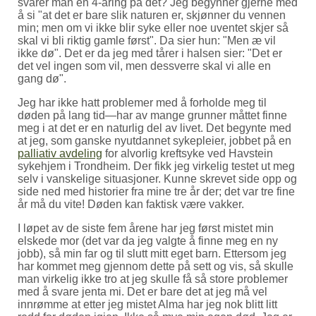
svarer man en 4-åring på det? Jeg begynner gjerne med
å si
at det er bare slik naturen er, skjønner du vennen
min; men om vi ikke blir syke eller noe uventet skjer så
skal vi bli riktig gamle først
. Da sier hun:
Men æ vil
ikke dø
. Det er da jeg med tårer i halsen sier:
Det er
det vel ingen som vil, men dessverre skal vi alle en
gang dø
.
Jeg har ikke hatt problemer med å forholde meg til
døden på lang tid—har av mange grunner måttet finne
meg i at det er en naturlig del av livet. Det begynte med
at jeg, som ganske nyutdannet sykepleier, jobbet på en
palliativ avdeling
for alvorlig kreftsyke ved Havstein
sykehjem i Trondheim. Der fikk jeg virkelig testet ut meg
selv i vanskelige situasjoner. Kunne skrevet side opp og
side ned med historier fra mine tre år der; det var tre fine
år må du vite! Døden kan faktisk være vakker.
I løpet av de siste fem årene har jeg først mistet min
elskede mor (det var da jeg valgte å finne meg en ny
jobb), så min far og til slutt mitt eget barn. Ettersom jeg
har kommet meg gjennom dette på sett og vis, så skulle
man virkelig ikke tro at jeg skulle få så store problemer
med å svare jenta mi. Det er bare det at jeg må vel
innrømme at etter jeg mistet Alma har jeg nok blitt litt