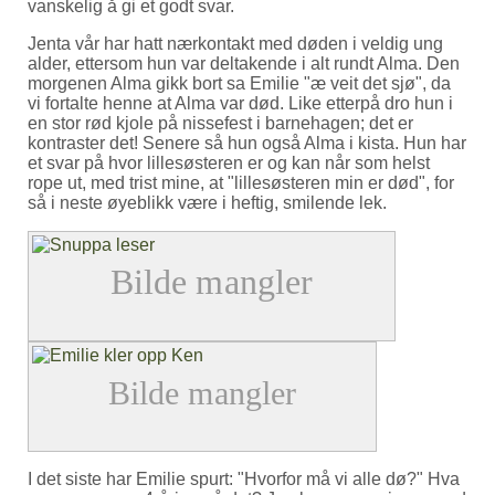
vanskelig å gi et godt svar.
Jenta vår har hatt nærkontakt med døden i veldig ung
alder, ettersom hun var deltakende i alt rundt Alma. Den
morgenen Alma gikk bort sa Emilie
æ veit det sjø
, da
vi fortalte henne at Alma var død. Like etterpå dro hun i
en stor rød kjole på nissefest i barnehagen; det er
kontraster det! Senere så hun også Alma i kista. Hun har
et svar på hvor lillesøsteren er og kan når som helst
rope ut, med trist mine, at
lillesøsteren min er død
, for
så i neste øyeblikk være i heftig, smilende lek.
I det siste har Emilie spurt:
Hvorfor må vi alle dø?
Hva