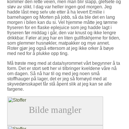
kommer den rette veien, men man blir slapp, glefsete og
sløv av slikt. I dag var heller ingen god morgen. Jeg
hadde låst meg selv ute etter å ha levert Emilie i
barnehagen og Morten på jobb, så da ble det en lang
morgen i bilen kan du si. Vel hjemme måtte jeg tømme
fryseren for en flaske eplejuice som jeg hadde lagt i
fryseren før middag i går, den var knust og ikke lengre
drikkbar. Føler at jeg har en liten gullfiskhjerne for tiden,
som glemmer husnøkler, matpakker og mye annet.
Roter gjør jeg også ettersom at jeg ikke orker å bøye
med ned for å plukke opp ting.
Må trøste meg med at data/syrommet vårt begynner å ta
form. Det er stort sett her vi tilbringer kveldene våre nå
om dagen. Så nå har til og med jeg noen små
stoffhauger på lager, det er jeg så fornøyd med at
skyvedørsskapet får stå åpent slik at jeg kan se alle
fargene.