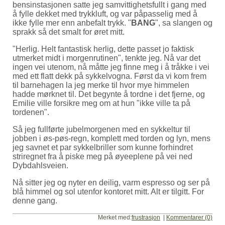
bensinstasjonen satte jeg samvittighetsfullt i gang med
å fylle dekket med trykkluft, og var påpasselig med å
ikke fylle mer enn anbefalt trykk.
BANG
, sa slangen og
sprakk så det smalt for øret mitt.
Herlig. Helt fantastisk herlig, dette passet jo faktisk
utmerket midt i morgenrutinen
, tenkte jeg. Nå var det
ingen vei utenom, nå måtte jeg finne meg i å tråkke i vei
med ett flatt dekk på sykkelvogna. Først da vi kom frem
til barnehagen la jeg merke til hvor mye himmelen
hadde mørknet til. Det begynte å tordne i det fjerne, og
Emilie ville forsikre meg om at hun
ikke ville ta på
tordenen
.
Så jeg fullførte jubelmorgenen med en sykkeltur til
jobben i øs-pøs-regn, komplett med torden og lyn, mens
jeg savnet et par sykkelbriller som kunne forhindret
striregnet fra å piske meg på øyeeplene på vei ned
Dybdahlsveien.
Nå sitter jeg og nyter en deilig, varm espresso og ser på
blå himmel og sol utenfor kontoret mitt. Alt er tilgitt. For
denne gang.
Merket med:
frustrasjon
|
Kommentarer (0)