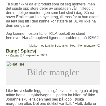
Til slutt fikk vi da et produkt som lot seg montere, men
det spiste opp store deler av onsdagen vår, i tillegg til
den endelige monteringen som fant sted i dag. Så nå
sover Emilie søtt i sin nye seng, til tross for at hun etter å
ha lekt seg litt i den kunne konstatere at
Æ vil ikke ha
dein senga æ
.
Jeg kjenner nesten litt for IKEA-boikott en stund
fremover. Har
du
opplevd lignende problemer på IKEA?
Merket med:
familie
frustrasjon
Ikea
|
Kommentarer (0)
Bang! Splæsj!
av
Morten
@
2. september 2009
Like før vi skulle legge oss i går kveld kom jeg på at jeg
måtte hente ut sykkelvogna til poden fra bilen, så ikke
Johanne skulle ta den med seg på jobb i ørska
morgenen etter. Det ene dekket var flatt.
Flott, dette er