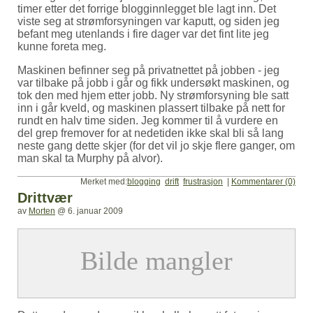
timer etter det forrige blogginnlegget ble lagt inn. Det
viste seg at strømforsyningen var kaputt, og siden jeg
befant meg utenlands i fire dager var det fint lite jeg
kunne foreta meg.
Maskinen befinner seg på privatnettet på jobben - jeg
var tilbake på jobb i går og fikk undersøkt maskinen, og
tok den med hjem etter jobb. Ny strømforsyning ble satt
inn i går kveld, og maskinen plassert tilbake på nett for
rundt en halv time siden. Jeg kommer til å vurdere en
del grep fremover for at nedetiden ikke skal bli så lang
neste gang dette skjer (for det vil jo skje flere ganger, om
man skal ta Murphy på alvor).
Merket med:
blogging
drift
frustrasjon
|
Kommentarer (0)
Drittvær
av
Morten
@
6. januar 2009