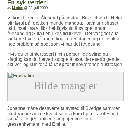
En syk verden
av
Morten
@
23. juli 2009
Vi kom hjem fra Ålesund på tirsdag. Bisettelsen til Helge
blir først på førstkommende mandag, i samfunnshuset
på Linsell, så vi fikk heldigvis tid å svippe innom
Ålesund og Sula i en ukes tid likevel. Det var godt å la
tankene hvile på andre ting i noen dager, og det er ikke
noe problem så godt som vi har det i Ålesund.
Hvis du er uinteressert i min personlige syting og
klaging kan du herved stoppe å lese, det etterfølgende
skriver jeg kun for å få utløp for inneværende frustrasjon.
Johanne måtte dessverre ta avsted til Sverige sammen
med Vidar samme kveld som vi kom hjem fra Ålesund,
så nå sitter jeg nok en gang hjemme som
gressenkemann med Emilie.