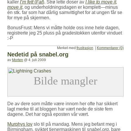
kaller
I’m fett
(
Fat
)
. Strø lette doser av
I like to move it,
move it
, og underholdningsdagen er komplett—minus
én stk. far som har dårlig samvittighet for at ungen får se
for mye på skjermen.
BonusFrust: Mens vi måtte holde oss inne hele dagen,
registrerte jeg 25 pluss på gradestokken utenfor vinduet
:-P
Merket med:
frustrasjon
|
Kommentarer (0)
Nedetid på snabel.org
av
Morten
@
4. juli 2009
De av dere som måtte være innom her ofte har sikkert
lagt merke til at bloggen har vært nede de siste fem
dagene. Det har også eposten vår vært.
Murphys lov
slo til på mandag. Mens jeg befant meg i
Birmingham, sviktet tjenermaskinen til
snabel.org
, bare