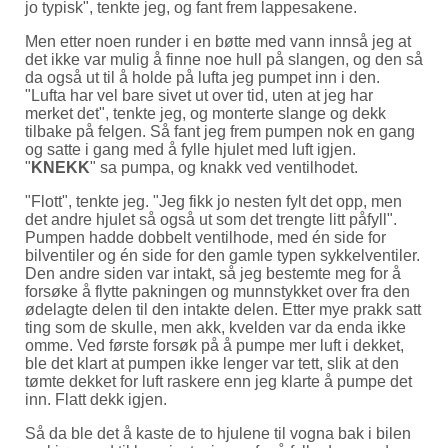
jo typisk
, tenkte jeg, og fant frem lappesakene.
Men etter noen runder i en bøtte med vann innså jeg at
det ikke var mulig å finne noe hull på slangen, og den så
da også ut til å holde på lufta jeg pumpet inn i den.
Lufta har vel bare sivet ut over tid, uten at jeg har
merket det
, tenkte jeg, og monterte slange og dekk
tilbake på felgen. Så fant jeg frem pumpen nok en gang
og satte i gang med å fylle hjulet med luft igjen.
KNEKK
sa pumpa, og knakk ved ventilhodet.
Flott
, tenkte jeg.
Jeg fikk jo nesten fylt det opp, men
det andre hjulet så også ut som det trengte litt påfyll
.
Pumpen hadde dobbelt ventilhode, med én side for
bilventiler og én side for den gamle typen sykkelventiler.
Den andre siden var intakt, så jeg bestemte meg for å
forsøke å flytte pakningen og munnstykket over fra den
ødelagte delen til den intakte delen. Etter mye prakk satt
ting som de skulle, men akk, kvelden var da enda ikke
omme. Ved første forsøk på å pumpe mer luft i dekket,
ble det klart at pumpen ikke lenger var tett, slik at den
tømte dekket for luft raskere enn jeg klarte å pumpe det
inn. Flatt dekk igjen.
Så da ble det å kaste de to hjulene til vogna bak i bilen