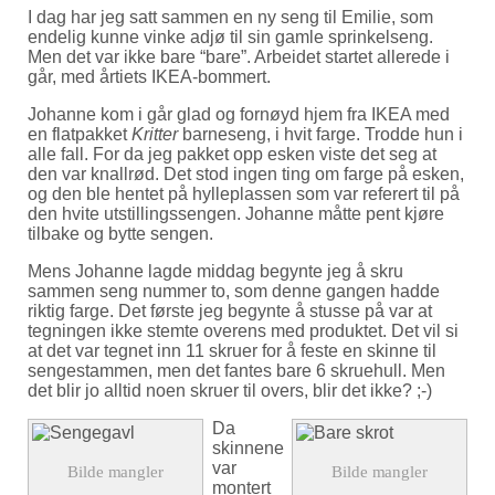
I dag har jeg satt sammen en ny seng til Emilie, som
endelig kunne vinke adjø til sin gamle sprinkelseng.
Men det var ikke bare “bare”. Arbeidet startet allerede i
går, med årtiets IKEA-bommert.
Johanne kom i går glad og fornøyd hjem fra IKEA med
en flatpakket
Kritter
barneseng, i hvit farge. Trodde hun i
alle fall. For da jeg pakket opp esken viste det seg at
den var knallrød. Det stod ingen ting om farge på esken,
og den ble hentet på hylleplassen som var referert til på
den hvite utstillingssengen. Johanne måtte pent kjøre
tilbake og bytte sengen.
Mens Johanne lagde middag begynte jeg å skru
sammen seng nummer to, som denne gangen hadde
riktig farge. Det første jeg begynte å stusse på var at
tegningen ikke stemte overens med produktet. Det vil si
at det var tegnet inn 11 skruer for å feste en skinne til
sengestammen, men det fantes bare 6 skruehull. Men
det blir jo alltid noen skruer til overs, blir det ikke? ;-)
Da
skinnene
var
montert