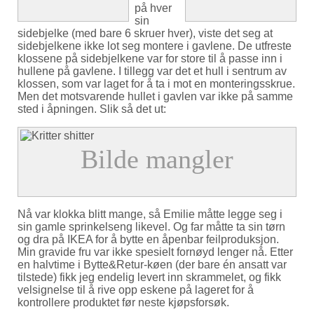
på hver
sin
sidebjelke (med bare 6 skruer hver), viste det seg at
sidebjelkene ikke lot seg montere i gavlene. De utfreste
klossene på sidebjelkene var for store til å passe inn i
hullene på gavlene. I tillegg var det et hull i sentrum av
klossen, som var laget for å ta i mot en monteringsskrue.
Men det motsvarende hullet i gavlen var ikke på samme
sted i åpningen. Slik så det ut:
Nå var klokka blitt mange, så Emilie måtte legge seg i
sin gamle sprinkelseng likevel. Og far måtte ta sin tørn
og dra på IKEA for å bytte en åpenbar feilproduksjon.
Min gravide fru var ikke spesielt fornøyd lenger nå. Etter
en halvtime i Bytte&Retur-køen (der bare én ansatt var
tilstede) fikk jeg endelig levert inn skrammelet, og fikk
velsignelse til å rive opp eskene på lageret for å
kontrollere produktet før neste kjøpsforsøk.