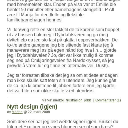
med bæremeisen klar. Enden på visa var at Emilie ble
hentet 50 minutter etter barnehagens stengetid :-P All
ære til Marija for den flotte og fleksible
familiebarnehagen hennes!
Vil forøvrig rette en stor takk til de to karene som hoppet
ut av bussen bak meg i Dybdahlsveien og ga meg
dyttehjelp da jeg sto fast på glatta i oppoverbakken. De
to-tre andre gangene jeg ble sittende fast klarte jeg å
manøvrere meg løs på egen hånd (og hva i h… gjorde
jeg i Dybdahlsveien? Jo, det var ikke mulig å komme
seg ned på Omkjøringsveien fra Nardokrysset, så jeg
prøvde å være lur og finne en alternativ vei. Dust!).
Jeg tar forresten tilbake det jeg sa om at dette er dagen
man ikke skulle satt foten sin utendørs. Jeg kunne gått
de ca. 6,5 kilometrene til jobben fortere enn jeg kjørte;
det var bilen som ikke skulle vært utendørs.
Merket med:
bil
frustrasjon
jobb
|
Kommentarer (1)
Nytt design (igjen)
av
Morten
@
22. mars 2008
Som dere ser har jeg lekt webdesigner igjen. Bruker du
Internet Explorer og synes bloggen ser ut som bæsj?