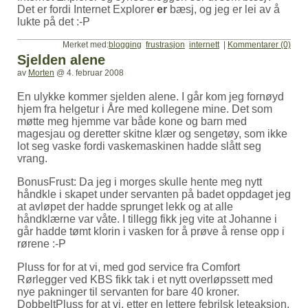
Det er fordi Internet Explorer
er
bæsj, og jeg er lei av å
lukte på det :-P
Merket med:
blogging
frustrasjon
internett
|
Kommentarer (0)
Sjelden alene
av
Morten
@
4. februar 2008
En ulykke kommer sjelden alene. I går kom jeg fornøyd
hjem fra helgetur i Åre med kollegene mine. Det som
møtte meg hjemme var både kone og barn med
magesjau og deretter skitne klær og sengetøy, som ikke
lot seg vaske fordi vaskemaskinen hadde slått seg
vrang.
BonusFrust: Da jeg i morges skulle hente meg nytt
håndkle i skapet under servanten på badet oppdaget jeg
at avløpet der hadde sprunget lekk og at alle
håndklærne var våte. I tillegg fikk jeg vite at Johanne i
går hadde tømt klorin i vasken for å prøve å rense opp i
rørene :-P
Pluss for for at vi, med god service fra Comfort
Rørlegger ved KBS fikk tak i et nytt overløpssett med
nye pakninger til servanten for bare 40 kroner.
DobbeltPluss for at vi, etter en lettere febrilsk leteaksjon,