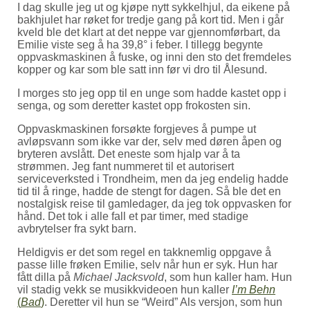
I dag skulle jeg ut og kjøpe nytt sykkelhjul, da eikene på
bakhjulet har røket for tredje gang på kort tid. Men i går
kveld ble det klart at det neppe var gjennomførbart, da
Emilie viste seg å ha 39,8° i feber. I tillegg begynte
oppvaskmaskinen å fuske, og inni den sto det fremdeles
kopper og kar som ble satt inn før vi dro til Ålesund.
I morges sto jeg opp til en unge som hadde kastet opp i
senga, og som deretter kastet opp frokosten sin.
Oppvaskmaskinen forsøkte forgjeves å pumpe ut
avløpsvann som ikke var der, selv med døren åpen og
bryteren avslått. Det eneste som hjalp var å ta
strømmen. Jeg fant nummeret til et autorisert
serviceverksted i Trondheim, men da jeg endelig hadde
tid til å ringe, hadde de stengt for dagen. Så ble det en
nostalgisk reise til gamledager, da jeg tok oppvasken for
hånd. Det tok i alle fall et par timer, med stadige
avbrytelser fra sykt barn.
Heldigvis er det som regel en takknemlig oppgave å
passe lille frøken Emilie, selv når hun er syk. Hun har
fått dilla på
Michael Jacksvold
, som hun kaller ham. Hun
vil stadig vekk se musikkvideoen hun kaller
I’m Behn
(
Bad
)
. Deretter vil hun se “Weird” Als versjon, som hun