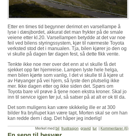
Etter en times tid begynner derimot en varsellampe å
lyse i dæsjbordet, akkurat det man frykter på de smale
veiene etter kl.20. Varsellampen betydde at det var noe
feil ved bilens styringssystem, kjør til nærmeste Toyota
verksted stod det i manualen. Tja, bilen kjører jo den og
vi skulle på dagen før dagen fest, så dette fikk vente.
Tenkte ikke noe mer over det enn at vi skulle få det
sjekket opp før hjemreise. Lampen lyste hele helga,
men bilen kjørte som vanlig. I det vi skulle til å kjøre ut
av Høyanger på vei hjem, så lyste den plutselig ikke
mer. Ikke dagen etter og ikke siden det. Spørs om
Toyota bare vil prøve å tjene noen ekstra kroner. Skal jo
inn til service igjen før jul, så satser på at alt er ok til da.
Det som muligens kan være skikkelig ille er at 300
bilder fra bryllupet kan være tapt, Morten skal se om han
kan redde dem i dag. Det håper jeg inderlig!
Merket med:
bil
frustrasjon
gravid
tur
|
Kommentarer (6)
En seng til besvær