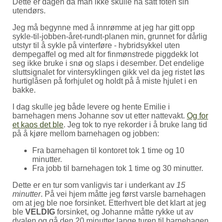
Dette er dagen da man ikke skulle ha satt foten sin
utendørs.
Jeg må begynne med å innrømme at jeg har gitt opp
sykle-til-jobben-året-rundt-planen min, grunnet for dårlig
utstyr til å sykle på vinterføre - hybridsykkel uten
dempegaffel og med alt for finmønstrede piggdekk lot
seg ikke bruke i snø og slaps i desember. Det endelige
sluttsignalet for vintersyklingen gikk vel da jeg ristet løs
hurtiglåsen på forhjulet og holdt på å miste hjulet i en
bakke.
I dag skulle jeg både levere og hente Emilie i
barnehagen mens Johanne sov ut etter nattevakt.
Og for
et kaos det ble
. Jeg tok to nye rekorder i å bruke lang tid
på å kjøre mellom barnehagen og jobben:
Fra barnehagen til kontoret tok 1 time og 10
minutter.
Fra jobb til barnehagen tok 1 time og 30 minutter.
Dette er en tur som vanligvis tar i underkant av
15
minutter
. På vei hjem måtte jeg først varsle barnehagen
om at jeg ble noe forsinket. Etterhvert ble det klart at jeg
ble
VELDIG
forsinket, og Johanne måtte rykke ut av
dvalen og gå den 20 minutter lange turen til barnehagen