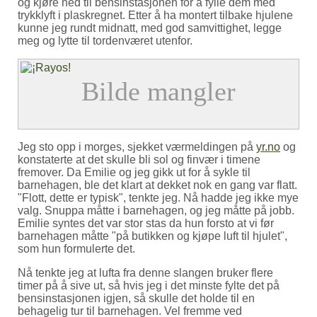
og kjøre ned til bensinstasjonen for å fylle dem med
trykklyft i plaskregnet. Etter å ha montert tilbake hjulene
kunne jeg rundt midnatt, med god samvittighet, legge
meg og lytte til tordenværet utenfor.
Jeg sto opp i morges, sjekket værmeldingen på
yr.no
og
konstaterte at det skulle bli sol og finvær i timene
fremover. Da Emilie og jeg gikk ut for å sykle til
barnehagen, ble det klart at dekket nok en gang var flatt.
Flott, dette er typisk
, tenkte jeg. Nå hadde jeg ikke mye
valg. Snuppa måtte i barnehagen, og jeg måtte på jobb.
Emilie syntes det var stor stas da hun forsto at vi før
barnehagen måtte
på butikken og kjøpe luft til hjulet
,
som hun formulerte det.
Nå tenkte jeg at lufta fra denne slangen bruker flere
timer på å sive ut, så hvis jeg i det minste fylte det på
bensinstasjonen igjen, så skulle det holde til en
behagelig tur til barnehagen. Vel fremme ved