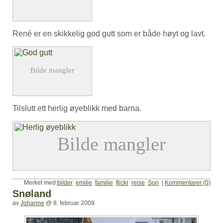
René er en skikkelig god gutt som er både høyt og lavt.
Tilslutt ett herlig øyeblikk med barna.
Merket med:
bilder
emilie
familie
flickr
reise
Son
|
Kommentarer (0)
Snøland
av
Johanne
@
8. februar 2009