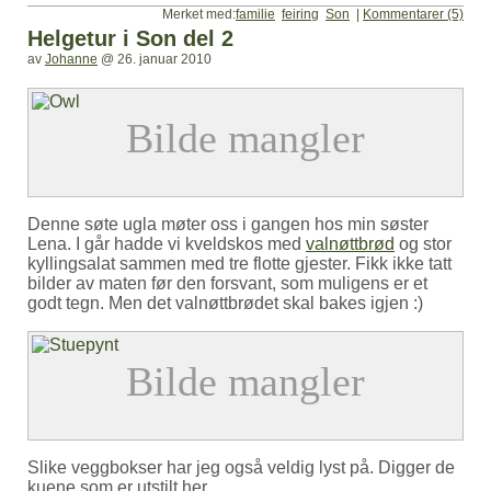
Merket med:
familie
feiring
Son
|
Kommentarer (5)
Helgetur i Son del 2
av
Johanne
@
26. januar 2010
Denne søte ugla møter oss i gangen hos min søster
Lena. I går hadde vi kveldskos med
valnøttbrød
og stor
kyllingsalat sammen med tre flotte gjester. Fikk ikke tatt
bilder av maten før den forsvant, som muligens er et
godt tegn. Men det valnøttbrødet skal bakes igjen :)
Slike veggbokser har jeg også veldig lyst på. Digger de
kuene som er utstilt her.