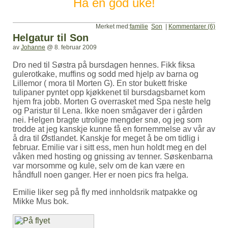
Ha en god uke!
Merket med:
familie
Son
|
Kommentarer (6)
Helgatur til Son
av
Johanne
@
8. februar 2009
Dro ned til Søstra på bursdagen hennes. Fikk fiksa
gulerotkake, muffins og sodd med hjelp av barna og
Lillemor ( mora til Morten G). En stor bukett friske
tulipaner pyntet opp kjøkkenet til bursdagsbarnet kom
hjem fra jobb. Morten G overrasket med Spa neste helg
og Paristur til Lena. Ikke noen smågaver der i gården
nei. Helgen bragte utrolige mengder snø, og jeg som
trodde at jeg kanskje kunne få en fornemmelse av vår av
å dra til Østlandet. Kanskje for meget å be om tidlig i
februar. Emilie var i sitt ess, men hun holdt meg en del
våken med hosting og gnissing av tenner. Søskenbarna
var morsomme og kule, selv om de kan være en
håndfull noen ganger. Her er noen pics fra helga.
Emilie liker seg på fly med innholdsrik matpakke og
Mikke Mus bok.