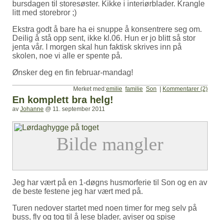
bursdagen til storesøster. Kikke i interiørblader. Krangle
litt med storebror ;)
Ekstra godt å bare ha ei snuppe å konsentrere seg om.
Deilig å stå opp sent, ikke kl.06. Hun er jo blitt så stor
jenta vår. I morgen skal hun faktisk skrives inn på
skolen, noe vi alle er spente på.
Ønsker deg en fin februar-mandag!
Merket med:
emilie
familie
Son
|
Kommentarer (2)
En komplett bra helg!
av
Johanne
@
11. september 2011
Jeg har vært på en 1-døgns husmorferie til Son og en av
de beste festene jeg har vært med på.
Turen nedover startet med noen timer for meg selv på
buss, fly og tog til å lese blader, aviser og spise