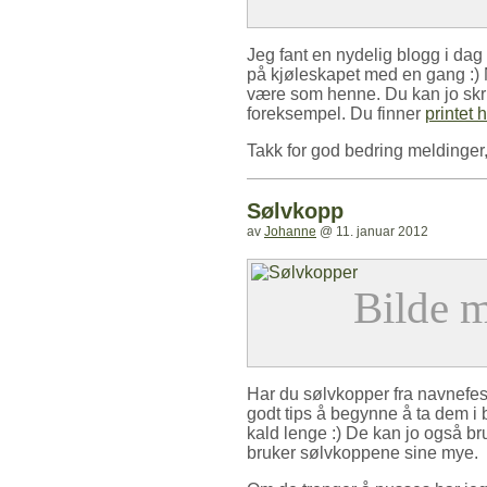
Jeg fant en nydelig blogg i dag 
på kjøleskapet med en gang :)
være som henne. Du kan jo skriv
foreksempel. Du finner
printet h
Takk for god bedring meldinger,
Sølvkopp
av
Johanne
@
11. januar 2012
Har du sølvkopper fra navnefest
godt tips å begynne å ta dem i 
kald lenge :) De kan jo også bru
bruker sølvkoppene sine mye.