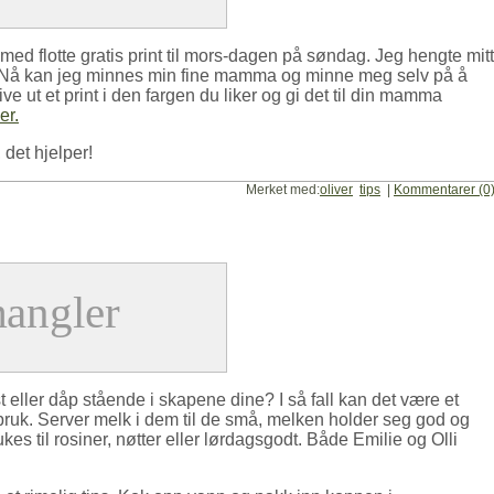
med flotte gratis print til mors-dagen på søndag. Jeg hengte mitt
 Nå kan jeg minnes min fine mamma og minne meg selv på å
e ut et print i den fargen du liker og gi det til din mamma
er.
 det hjelper!
Merket med:
oliver
tips
|
Kommentarer (0
 eller dåp stående i skapene dine? I så fall kan det være et
bruk. Server melk i dem til de små, melken holder seg god og
kes til rosiner, nøtter eller lørdagsgodt. Både Emilie og Olli