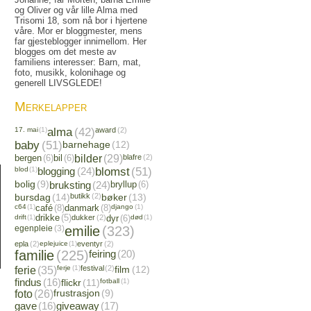
og Oliver og vår lille Alma med
Trisomi 18, som nå bor i hjertene
våre. Mor er bloggmester, mens
far gjesteblogger innimellom. Her
blogges om det meste av
familiens interesser: Barn, mat,
foto, musikk, kolonihage og
generell LIVSGLEDE!
Merkelapper
17. mai
(1)
alma
(42)
award
(2)
baby
(51)
barnehage
(12)
bergen
(6)
bil
(6)
bilder
(29)
blafre
(2)
blod
(1)
blogging
(24)
blomst
(51)
bolig
(9)
bruksting
(24)
bryllup
(6)
bursdag
(14)
butikk
(2)
bøker
(13)
c64
(1)
café
(8)
danmark
(8)
django
(1)
drift
(1)
drikke
(5)
dukker
(2)
dyr
(6)
død
(1)
egenpleie
(3)
emilie
(323)
epla
(2)
eplejuice
(1)
eventyr
(2)
familie
(225)
feiring
(20)
ferie
(35)
ferje
(1)
festival
(2)
film
(12)
findus
(16)
flickr
(11)
fotball
(1)
foto
(26)
frustrasjon
(9)
gave
(16)
giveaway
(17)