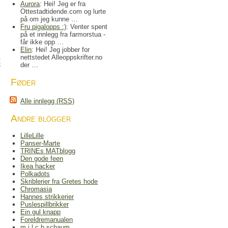
Aurora
: Hei! Jeg er fra
Ottestadtidende.com og lurte
på om jeg kunne …
Fru pigalopps :)
: Venter spent
på et innlegg fra farmorstua -
får ikke opp …
Elin
: Hei! Jeg jobber for
nettstedet Alleoppskrifter.no
)
der …
Føder
Alle innlegg (RSS)
Andre blögger
LilleLille
Panser-Marte
TRINEs MATblogg
Den gode feen
Ikea hacker
Polkadots
Skriblerier fra Gretes hode
Chromasia
Hannes strikkerier
Puslespillbrikker
Ein gul knapp
Foreldremanualen
m.i.l.c.h.schaum