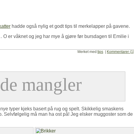
atter
hadde også nylig et godt tips til merkelapper på gavene.
O er våknet og jeg har mye å gjøre før bursdagen til Emilie i
Merket med:
tips
|
Kommentarer (1
e typer kjeks basert på rug og spelt. Skikkelig smaskens
o. Selvfølgelig må man ha ost på! Jeg elsker muggoster som de