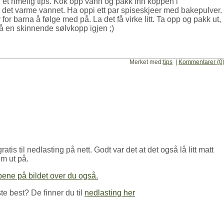
et rimelig tips. Kok opp vann og pakk inn koppen i
i det varme vannet. Ha oppi ett par spiseskjeer med bakepulver.
for barna å følge med på. La det få virke litt. Ta opp og pakk ut,
 få en skinnende sølvkopp igjen ;)
Merket med:
tips
|
Kommentarer (0
tis til nedlasting på nett. Godt var det at det også lå litt matt
em ut på.
pene på bildet over du også.
te best? De finner du til
nedlasting her