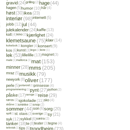
gravid
(24)
grilling
(2)
hage
(44)
hagen
(5)
humor
(10)
hår
(4)
høst
(30)
ikea
(23)
interiør
(98)
internett
(5)
jobb
(12)
jul
(44)
)
julekalender
(24)
kaffe
(13)
katt
(4)
kino
(2)
kjærlighet
(24)
klemetsaune
(75)
klær
(14)
kokebok
(1)
kongler
(4)
konsert
(9)
kos
(6)
kunst
(3)
lego
(1)
leire
(1)
lek
(53)
lillelille
(13)
magnet
(3)
male
(1)
mallorca
(1)
mat
(153)
minner
(28)
mms
(205)
mraz
(5)
musikk
(79)
newyork
(8)
oliver
(177)
perle
(5)
polaroid
(1)
prinsesse
(4)
programmering
(1)
pynt
(27)
python
(2)
påske
(17)
ransjø
(1)
reise
(29)
røros
(2)
sjokolade
(11)
sko
(4)
skåne
(1)
sminke
(2)
snop
(2)
sommer
(44)
son
(6)
sorg
(20)
spill
(1)
st. olavs
(3)
sverige
(2)
sy
(21)
syk
(12)
sykkel
(6)
sætra
(2)
tanker
(18)
te
(8)
teater
(3)
tegne
(4)
teknisk
(1)
tips
(6)
trondheim
(73)