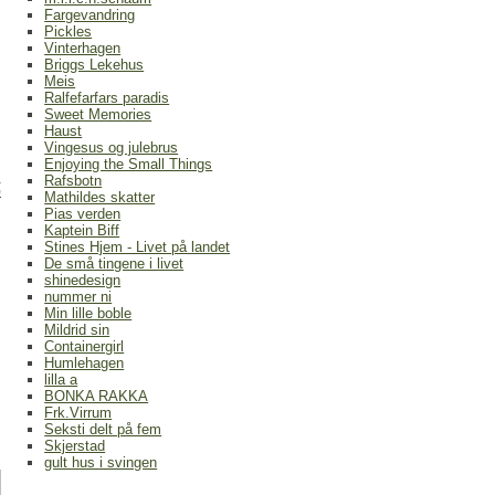
Fargevandring
Pickles
Vinterhagen
Briggs Lekehus
Meis
Ralfefarfars paradis
Sweet Memories
Haust
Vingesus og julebrus
Enjoying the Small Things
Rafsbotn
)
Mathildes skatter
Pias verden
Kaptein Biff
Stines Hjem - Livet på landet
De små tingene i livet
shinedesign
nummer ni
Min lille boble
Mildrid sin
Containergirl
Humlehagen
lilla a
BONKA RAKKA
Frk.Virrum
Seksti delt på fem
Skjerstad
gult hus i svingen