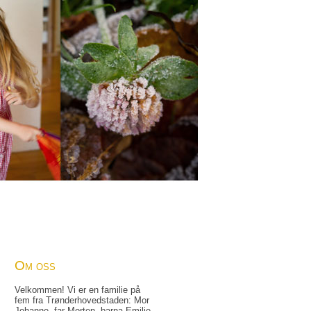
Om oss
Velkommen! Vi er en familie på
fem fra Trønder­hovedstaden: Mor
Johanne, far Morten, barna Emilie