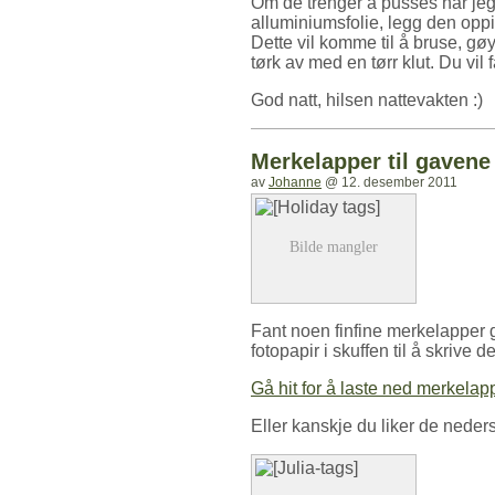
Om de trenger å pusses har jeg 
alluminiumsfolie, legg den opp
Dette vil komme til å bruse, gøy 
tørk av med en tørr klut. Du vil
God natt, hilsen nattevakten :)
Merkelapper til gavene
av
Johanne
@
12. desember 2011
Fant noen finfine merkelapper gra
fotopapir i skuffen til å skrive d
Gå hit for å laste ned merkelap
Eller kanskje du liker de neders