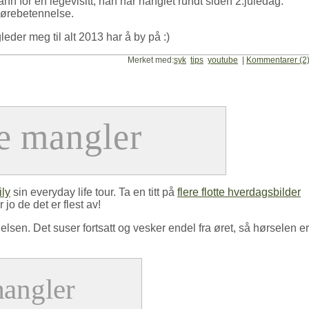
ann for en legevisitt, han har hanglet rundt siden 2.juledag.
 ørebetennelse.
eder meg til alt 2013 har å by på :)
Merket med:
syk
tips
youtube
|
Kommentarer (2
ly
sin everyday life tour. Ta en titt på
flere flotte hverdagsbilder
 jo de det er flest av!
lsen. Det suser fortsatt og vesker endel fra øret, så hørselen er