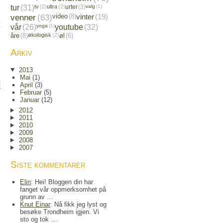
tur
(31)
tv
(2)
ultra
(2)
urter
(3)
valg
(1)
venner
(63)
video
(8)
vinter
(19)
vår
(26)
yoga
(1)
youtube
(32)
åre
(8)
økologisk
(2)
øl
(6)
Arkiv
2013
Mai
(1)
April
(3)
)
Februar
(5)
Januar
(12)
2012
2011
2010
2009
2008
2007
Siste kommentarer
Elin
: Hei! Bloggen din har
fanget vår oppmerksomhet på
grunn av …
Knut Einar
: Nå fikk jeg lyst og
besøke Trondheim igjen. Vi
sto og tok …