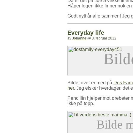
Da er det på tide å vekke lillem
Håper legen ikke finner nok en
Godt nytt år alle sammen! Jeg gl
Everyday life
av
Johanne
@
8. februar 2012
Bildet over er med på
Dos Fami
her
. Jeg elsker hverdager, det er
Pencillin hjelper mot ørebetenne
ikke på topp.