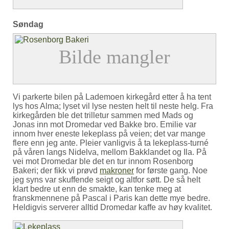
Søndag
Vi parkerte bilen på Lademoen kirkegård etter å ha tent
lys hos Alma; lyset vil lyse nesten helt til neste helg. Fra
kirkegården ble det trilletur sammen med Mads og
Jonas inn mot Dromedar ved Bakke bro. Emilie var
innom hver eneste lekeplass på veien; det var mange
flere enn jeg ante. Pleier vanligvis å ta lekeplass-turné
på våren langs Nidelva, mellom Bakklandet og Ila. På
vei mot Dromedar ble det en tur innom Rosenborg
Bakeri; der fikk vi prøvd
makroner
for første gang. Noe
jeg syns var skuffende seigt og altfor søtt. De så helt
klart bedre ut enn de smakte, kan tenke meg at
franskmennene på Pascal i Paris kan dette mye bedre.
Heldigvis serverer alltid Dromedar kaffe av høy kvalitet.