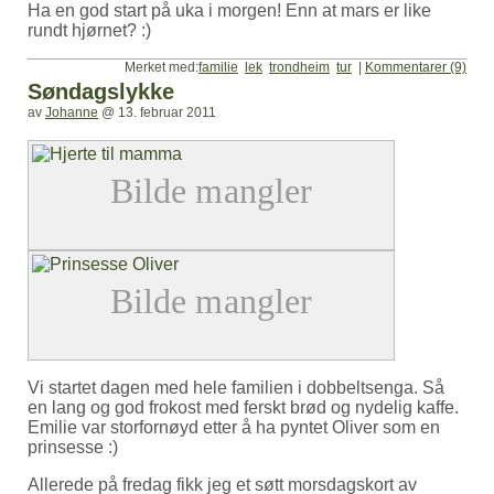
Ha en god start på uka i morgen! Enn at mars er like
rundt hjørnet? :)
Merket med:
familie
lek
trondheim
tur
|
Kommentarer (9)
Søndagslykke
av
Johanne
@
13. februar 2011
Vi startet dagen med hele familien i dobbeltsenga. Så
en lang og god frokost med ferskt brød og nydelig kaffe.
Emilie var storfornøyd etter å ha pyntet Oliver som en
prinsesse :)
Allerede på fredag fikk jeg et søtt morsdagskort av