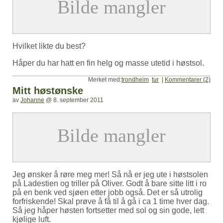
Hvilket likte du best?
Håper du har hatt en fin helg og masse utetid i høstsol.
Merket med:
trondheim
tur
|
Kommentarer (2)
Mitt høstønske
av
Johanne
@
8. september 2011
Jeg ønsker å røre meg mer! Så nå er jeg ute i høstsolen
på Ladestien og triller på Oliver. Godt å bare sitte litt i ro
på en benk ved sjøen etter jobb også. Det er så utrolig
forfriskende! Skal prøve å få til å gå i ca 1 time hver dag.
Så jeg håper høsten fortsetter med sol og sin gode, lett
kjølige luft.