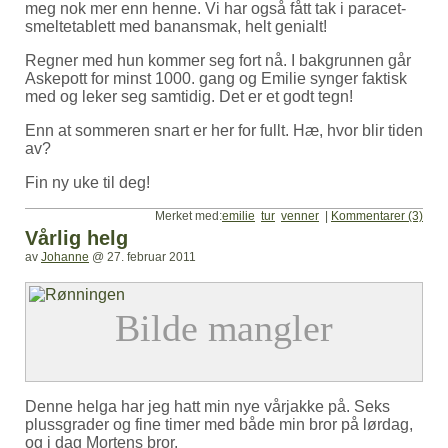
meg nok mer enn henne. Vi har også fått tak i paracet-
smeltetablett med banansmak, helt genialt!
Regner med hun kommer seg fort nå. I bakgrunnen går
Askepott for minst 1000. gang og Emilie synger faktisk
med og leker seg samtidig. Det er et godt tegn!
Enn at sommeren snart er her for fullt. Hæ, hvor blir tiden
av?
Fin ny uke til deg!
Merket med:
emilie
tur
venner
|
Kommentarer (3)
Vårlig helg
av
Johanne
@
27. februar 2011
Denne helga har jeg hatt min nye vårjakke på. Seks
plussgrader og fine timer med både min bror på lørdag,
og i dag Mortens bror.