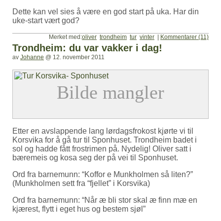
Dette kan vel sies å være en god start på uka. Har din
uke-start vært god?
Merket med:
oliver
trondheim
tur
vinter
|
Kommentarer (11)
Trondheim: du var vakker i dag!
av
Johanne
@
12. november 2011
Etter en avslappende lang lørdagsfrokost kjørte vi til
Korsvika for å gå tur til Sponhuset. Trondheim badet i
sol og hadde fått frostrimen på. Nydelig! Oliver satt i
bæremeis og kosa seg der på vei til Sponhuset.
Ord fra barnemunn: “Koffor e Munkholmen så liten?”
(Munkholmen sett fra “fjellet” i Korsvika)
Ord fra barnemunn: “Når æ bli stor skal æ finn mæ en
kjærest, flytt i eget hus og bestem sjøl”