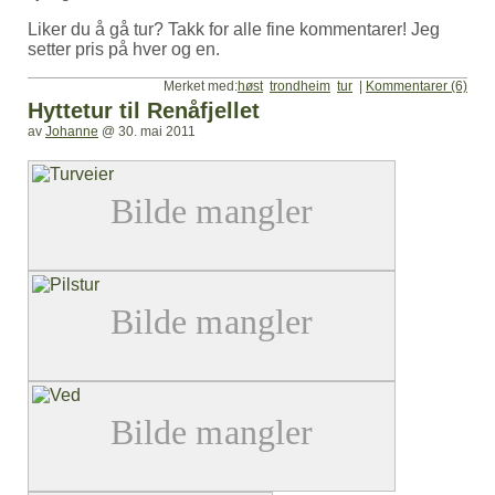
Liker du å gå tur? Takk for alle fine kommentarer! Jeg
setter pris på hver og en.
Merket med:
høst
trondheim
tur
|
Kommentarer (6)
Hyttetur til Renåfjellet
av
Johanne
@
30. mai 2011