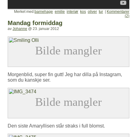
Merket med:
barnehage
emilie
interiør
kos
oliver
tur
|
Kommentarer
(2)
Mandag formiddag
av
Johanne
@
23. januar 2012
Morgenblid, super fin gutt! Jeg har dilla på Instagram,
som du kanskje ser.
Den siste Amaryllisen står straks i full blomst.