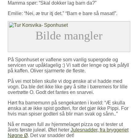
Mamma spør: “Skal dokker lag barn da?”
Emilie: “Nei, æ trur itj det.” “Barn e bare så masat!”.
På Sponhuset er vaflene som vanlig supergode og
servicen var upåklagelig :) Vi satt der lenge og tok påfyll
på kaffen. Oliver sjarmerte de fleste.
På vei mot bilen skulle vi dog ønske at vi hadde med
vogn. Da ble det ikke like gøy å sitte i bæremeis for lille
overtrøtte O. Godt det fantes en snarvei.
Hørt fra barnemunn på sengekanten i kveld: “Æ skulla
ønska at æ ikke spist godteri, for det gjør ikke Pippi. For
hvis man spiser godteri så blir man svak og sånn..”
Nå er magen full av hjemmelaget pizza og vi tester ut
årets første juleøl. Ølet heter
Julesnadder, fra bryggeriet
Nøgne Ø
. Det var snadder det!