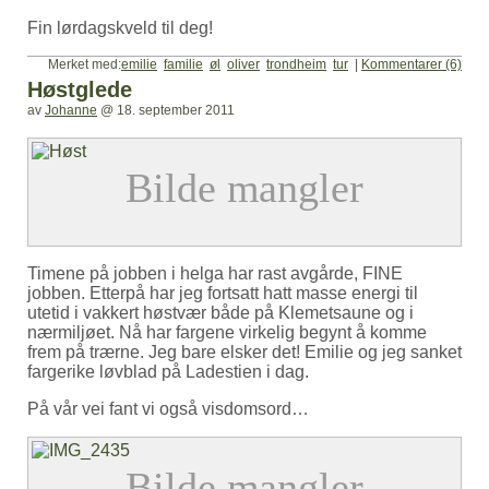
Fin lørdagskveld til deg!
Merket med:
emilie
familie
øl
oliver
trondheim
tur
|
Kommentarer (6)
Høstglede
av
Johanne
@
18. september 2011
Timene på jobben i helga har rast avgårde, FINE
jobben. Etterpå har jeg fortsatt hatt masse energi til
utetid i vakkert høstvær både på Klemetsaune og i
nærmiljøet. Nå har fargene virkelig begynt å komme
frem på trærne. Jeg bare elsker det! Emilie og jeg sanket
fargerike løvblad på Ladestien i dag.
På vår vei fant vi også visdomsord…