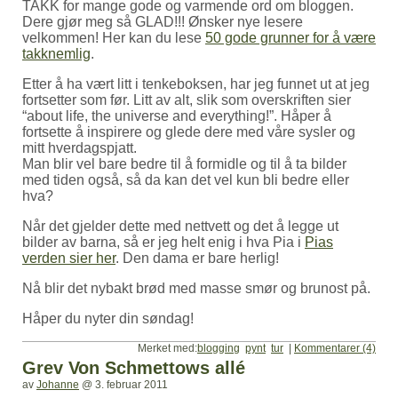
TAKK for mange gode og varmende ord om bloggen.
Dere gjør meg så GLAD!!! Ønsker nye lesere
velkommen! Her kan du lese
50 gode grunner for å være
takknemlig
.
Etter å ha vært litt i tenkeboksen, har jeg funnet ut at jeg
fortsetter som før. Litt av alt, slik som overskriften sier
“about life, the universe and everything!”. Håper å
fortsette å inspirere og glede dere med våre sysler og
mitt hverdagspjatt.
Man blir vel bare bedre til å formidle og til å ta bilder
med tiden også, så da kan det vel kun bli bedre eller
hva?
Når det gjelder dette med nettvett og det å legge ut
bilder av barna, så er jeg helt enig i hva Pia i
Pias
verden sier her
. Den dama er bare herlig!
Nå blir det nybakt brød med masse smør og brunost på.
Håper du nyter din søndag!
Merket med:
blogging
pynt
tur
|
Kommentarer (4)
Grev Von Schmettows allé
av
Johanne
@
3. februar 2011