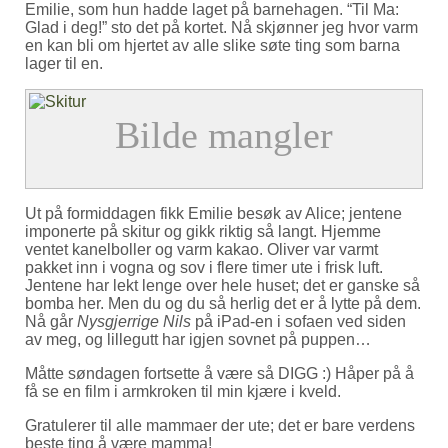
Emilie, som hun hadde laget på barnehagen. “Til Ma:
Glad i deg!” sto det på kortet. Nå skjønner jeg hvor varm
en kan bli om hjertet av alle slike søte ting som barna
lager til en.
Ut på formiddagen fikk Emilie besøk av Alice; jentene
imponerte på skitur og gikk riktig så langt. Hjemme
ventet kanelboller og varm kakao. Oliver var varmt
pakket inn i vogna og sov i flere timer ute i frisk luft.
Jentene har lekt lenge over hele huset; det er ganske så
bomba her. Men du og du så herlig det er å lytte på dem.
Nå går
Nysgjerrige Nils
på iPad-en i sofaen ved siden
av meg, og lillegutt har igjen sovnet på puppen…
Måtte søndagen fortsette å være så DIGG :) Håper på å
få se en film i armkroken til min kjære i kveld.
Gratulerer til alle mammaer der ute; det er bare verdens
beste ting å være mamma!