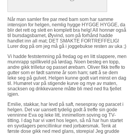
Når man samler fire par med barn som har samme
intensjon for helgen, nemlig hygge HYGGE HYGGE, da
blir det rett og slett en komplett bra helg! All honnør også
til bursdagsbarnet, Øyvind, som på forhånd hadde
handlet inn all mat; DET SMAKTE FORTREFFELIG!
Lurer dog på om jeg må gå i joggebukse resten av uka ;)
Vi hadde feststemning på fredag og en litt slappere, men
munnrapp spillkveld på lørdag. Noen besteg en topp,
andre gikk trilletur og passet ørebarn. Oliver fikk treffe to
gutter som er født samme år som ham; søtt å se dem
leke seg på gulvet. Helgen kunne godt vart minst en dag
til. Humøret var på stigende kurve og mye av maten,
snacksen og drikkevarene måtte bli med ned fra fjellet
igjen.
Emilie, stakkar, har levd på saft, nesespray og paracet i
helgen. Det var uansett tydelig godt å treffe sin gode
venninne Eva og leke litt, innimellom soving og TV-
titting. I dag har vi vært hos legen, så nå har hun startet
en syvdagers pencillinkur med jorbærsmak. Tenk at
første dose gikk ned med glans, storepia! Jeg grudde