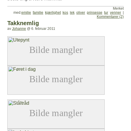
Merket
med:
emilie
familie
kjærlighet
kos
lek
oliver
prinsesse
tur
venner
|
Kommentarer (2)
Takknemlig
av
Johanne
@
6. februar 2011