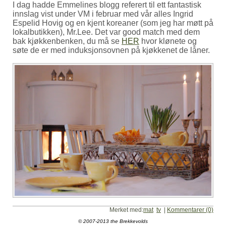
I dag hadde Emmelines blogg referert til ett fantastisk
innslag vist under VM i februar med vår alles Ingrid
Espelid Hovig og en kjent koreaner (som jeg har møtt på
lokalbutikken), Mr.Lee. Det var good match med dem
bak kjøkkenbenken, du må se
HER
hvor klønete og
søte de er med induksjonsovnen på kjøkkenet de låner.
Merket med:
mat
tv
|
Kommentarer (0)
© 2007-2013 the Brekkevolds