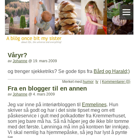
Våryr?
av
Johanne
@
19. mars 2009
og trenger sjekketriks? Se gode tips fra
Bård og Harald;)
Merket med:
humor
tv
|
Kommentarer (0)
Fra en blogger til en annen
av
Johanne
@
4. mars 2009
Jeg var inne på interiørbloggen til
Emmelines
. Hun
skriver så godt og har i det siste tipset meg om ett
påskeservice i gult med polkadotter fra Kremmerhuset,
som jeg bare må ha. Så nå håper jeg de ikke blir tomme
med det første. Lønninga må inn på kontoen før innkjøp.
Vi skal nemlig ha hjemmepåske, så jeg har lyst å pynte
litt.