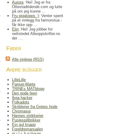
Aurora
: Hei! Jeg er fra
Ottestadtidende.com og lurte
på om jeg kunne …
Fru pigalopps :)
: Venter spent
på et innlegg fra farmorstua -
får ikke opp …
Elin
: Hei! Jeg jobber for
nettstedet Alleoppskrifter.no
der …
Føder
Alle innlegg (RSS)
Andre blögger
LilleLille
Panser-Marte
TRINEs MATblogg
Den gode feen
Ikea hacker
Polkadots
Skriblerier fra Gretes hode
Chromasia
Hannes strikkerier
Puslespillbrikker
Ein gul knapp
Foreldremanualen
m.i.l.c.h.schaum