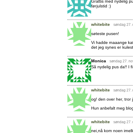
Grattis med nydelig pu
førjulstid :)
whitebite
søndag 27.
søteste pusen!
Vi hadde maaange katter
det jeg synes er kulest
Monica
søndag 27. n
Så nydelig pus da!! I f
whitebite
søndag 27.
og! den over her, tro
Hun anbefalt meg blog
whitebite
søndag 27.
nei,nå kom noen imel