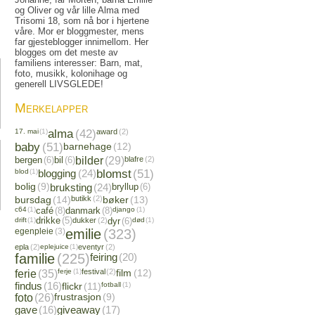
og Oliver og vår lille Alma med
Trisomi 18, som nå bor i hjertene
våre. Mor er bloggmester, mens
far gjesteblogger innimellom. Her
blogges om det meste av
familiens interesser: Barn, mat,
foto, musikk, kolonihage og
generell LIVSGLEDE!
Merkelapper
17. mai
(1)
alma
(42)
award
(2)
baby
(51)
barnehage
(12)
bergen
(6)
bil
(6)
bilder
(29)
blafre
(2)
blod
(1)
blogging
(24)
blomst
(51)
bolig
(9)
bruksting
(24)
bryllup
(6)
bursdag
(14)
butikk
(2)
bøker
(13)
c64
(1)
café
(8)
danmark
(8)
django
(1)
drift
(1)
drikke
(5)
dukker
(2)
dyr
(6)
død
(1)
egenpleie
(3)
emilie
(323)
epla
(2)
eplejuice
(1)
eventyr
(2)
familie
(225)
feiring
(20)
ferie
(35)
ferje
(1)
festival
(2)
film
(12)
findus
(16)
flickr
(11)
fotball
(1)
foto
(26)
frustrasjon
(9)
gave
(16)
giveaway
(17)