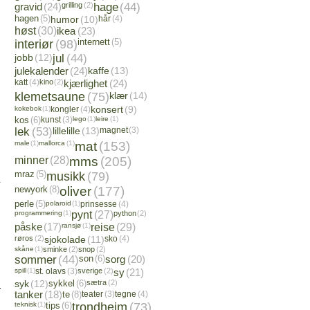
gravid
(24)
grilling
(2)
hage
(44)
hagen
(5)
humor
(10)
hår
(4)
høst
(30)
ikea
(23)
interiør
(98)
internett
(5)
jobb
(12)
jul
(44)
julekalender
(24)
kaffe
(13)
katt
(4)
kino
(2)
kjærlighet
(24)
klemetsaune
(75)
klær
(14)
kokebok
(1)
kongler
(4)
konsert
(9)
kos
(6)
kunst
(3)
lego
(1)
leire
(1)
lek
(53)
lillelille
(13)
magnet
(3)
male
(1)
mallorca
(1)
mat
(153)
minner
(28)
mms
(205)
mraz
(5)
musikk
(79)
newyork
(8)
oliver
(177)
perle
(5)
polaroid
(1)
prinsesse
(4)
programmering
(1)
pynt
(27)
python
(2)
påske
(17)
ransjø
(1)
reise
(29)
røros
(2)
sjokolade
(11)
sko
(4)
skåne
(1)
sminke
(2)
snop
(2)
sommer
(44)
son
(6)
sorg
(20)
spill
(1)
st. olavs
(3)
sverige
(2)
sy
(21)
syk
(12)
sykkel
(6)
sætra
(2)
tanker
(18)
te
(8)
teater
(3)
tegne
(4)
teknisk
(1)
tips
(6)
trondheim
(73)