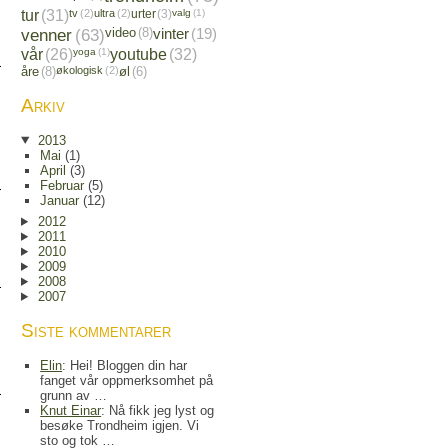
tur
(31)
tv
(2)
ultra
(2)
urter
(3)
valg
(1)
venner
(63)
video
(8)
vinter
(19)
vår
(26)
yoga
(1)
youtube
(32)
åre
(8)
økologisk
(2)
øl
(6)
Arkiv
2013
Mai
(1)
April
(3)
Februar
(5)
Januar
(12)
2012
2011
2010
2009
2008
2007
Siste kommentarer
Elin
: Hei! Bloggen din har
fanget vår oppmerksomhet på
grunn av …
Knut Einar
: Nå fikk jeg lyst og
besøke Trondheim igjen. Vi
sto og tok …