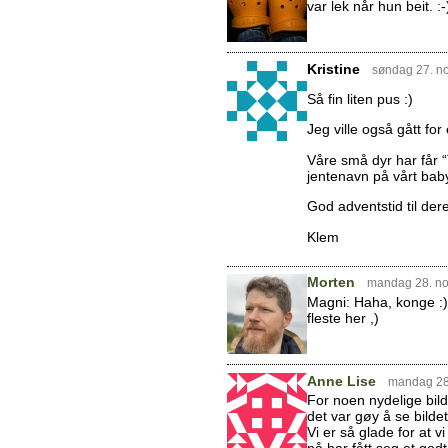
var lek når hun beit. :-
Kristine
søndag 27. n
Så fin liten pus :)
Jeg ville også gått fo
Våre små dyr har får “
jentenavn på vårt baby
God adventstid til dere
Klem
Morten
mandag 28. n
Magni: Haha, konge :)
fleste her ,)
Anne Lise
mandag 28
For noen nydelige bi
det var gøy å se bilde
Vi er så glade for at 