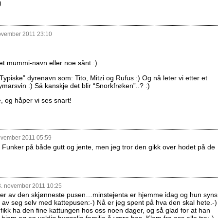
)
ovember 2011 23:10
r et mummi-navn eller noe sånt :)
Typiske” dyrenavn som: Tito, Mitzi og Rufus :) Og nå leter vi etter et
marsvin :) Så kanskje det blir “Snorkfrøken”..? :)
, og håper vi ses snart!
ovember 2011 05:59
 Funker på både gutt og jente, men jeg tror den gikk over hodet på de
. november 2011 10:25
lder av den skjønneste pusen…minstejenta er hjemme idag og hun syns
t av seg selv med kattepusen:-) Nå er jeg spent på hva den skal hete.-)
vi fikk ha den fine kattungen hos oss noen dager, og så glad for at han