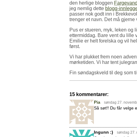
den herlige bloggen
Fargevand
jeg nemlig dette
blogg-innlegge
passer nok godt inn i Brekkevo
trenger et navn. Det må gjerne
Pus er stueren, myk, leken og l
ettermiddag. Bare vent du lille 
Emilie er helt forelska og vil he
først.
Vi har plukket frem noen advents-t
mørketiden. Vi har tent julegran
Fin søndagskveld til deg som ti
15 kommentarer:
Pia
søndag 27. novemb
Så søt!! Du får velge 
Ingunn :)
søndag 27.