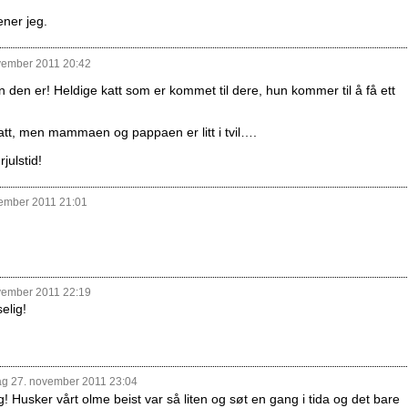
ner jeg.
vember 2011 20:42
 den er! Heldige katt som er kommet til dere, hun kommer til å få ett
att, men mammaen og pappaen er litt i tvil….
julstid!
ember 2011 21:01
vember 2011 22:19
elig!
g 27. november 2011 23:04
! Husker vårt olme beist var så liten og søt en gang i tida og det bare