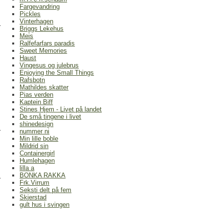
Fargevandring
Pickles
Vinterhagen
Briggs Lekehus
Meis
Ralfefarfars paradis
Sweet Memories
Haust
Vingesus og julebrus
Enjoying the Small Things
Rafsbotn
Mathildes skatter
Pias verden
Kaptein Biff
Stines Hjem - Livet på landet
De små tingene i livet
shinedesign
nummer ni
Min lille boble
Mildrid sin
Containergirl
Humlehagen
lilla a
BONKA RAKKA
Frk.Virrum
Seksti delt på fem
Skjerstad
gult hus i svingen