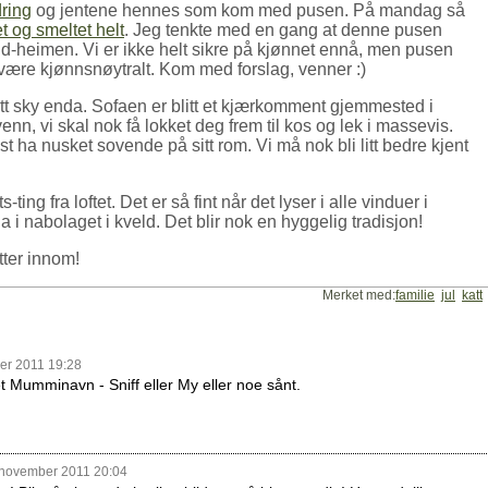
ring
og jentene hennes som kom med pusen. På mandag så
t og smeltet helt
. Jeg tenkte med en gang at denne pusen
ld-heimen. Vi er ikke helt sikre på kjønnet ennå, men pusen
 være kjønnsnøytralt. Kom med forslag, venner :)
itt sky enda. Sofaen er blitt et kjærkomment gjemmested i
venn, vi skal nok få lokket deg frem til kos og lek i massevis.
lst ha nusket sovende på sitt rom. Vi må nok bli litt bedre kjent
ing fra loftet. Det er så fint når det lyser i alle vinduer i
a i nabolaget i kveld. Det blir nok en hyggelig tradisjon!
tter innom!
Merket med:
familie
jul
katt
er 2011 19:28
et Mumminavn - Sniff eller My eller noe sånt.
 november 2011 20:04