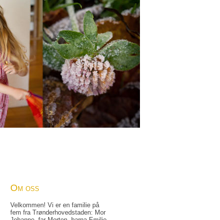
Om oss
Velkommen! Vi er en familie på
fem fra Trønder­hovedstaden: Mor
Johanne, far Morten, barna Emilie