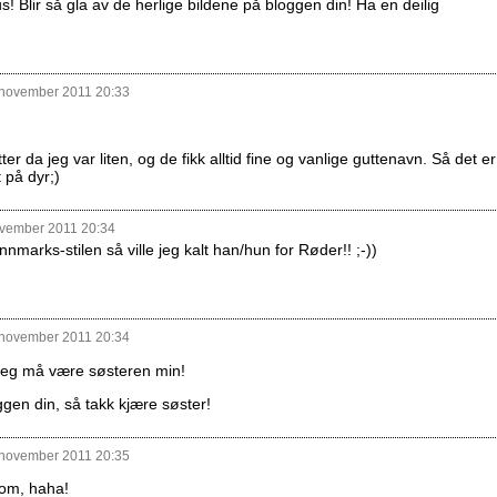
s! Blir så gla av de herlige bildene på bloggen din! Ha en deilig
 november 2011 20:33
 da jeg var liten, og de fikk alltid fine og vanlige guttenavn. Så det er
 på dyr;)
ovember 2011 20:34
innmarks-stilen så ville jeg kalt han/hun for Røder!! ;-))
 november 2011 20:34
r jeg må være søsteren min!
gen din, så takk kjære søster!
 november 2011 20:35
lom, haha!