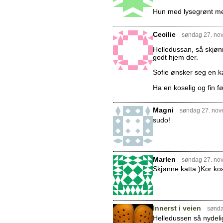
Hun med lysegrønt me
Cecilie
søndag 27. no
Helledussan, så skjønn
godt hjem der.
Sofie ønsker seg en k
Ha en koselig og fin før
Magni
søndag 27. nov
sudo!
Marlen
søndag 27. no
Skjønne katta:)Kor kos
Innerst i veien
sønda
Helledussen så nydelig